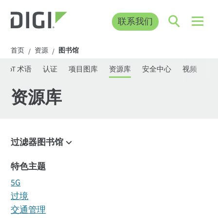
联系我们
首页
资源
图书馆
/
/
IoT 术语
认证
项目图库
资源库
安全中心
视频
网
资源库
过滤器图书馆
过滤器
特色主题
5G
过境
交通管理