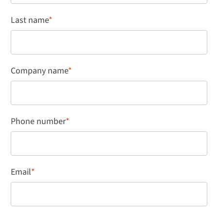
Last name
*
Company name
*
Phone number
*
Email
*