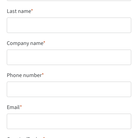
Last name
*
Company name
*
Phone number
*
Email
*