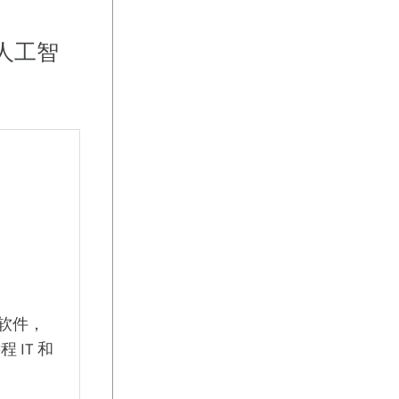
持人工智
户端软件，
程 IT 和