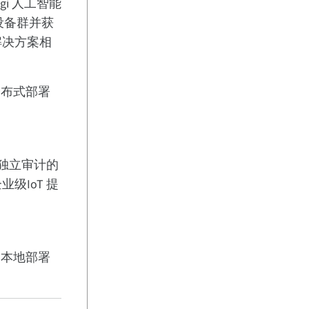
igi 人工智能
析设备群并获
解决方案相
分布式部署
面经独立审计的
级IoT 提
为本地部署