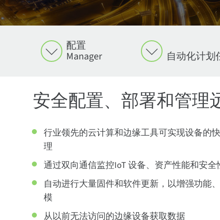
配置
Manager
自动化计划
安全配置、部署和管理
Digi Rem
Remote Reach 
Digi Remot
Digi Remot
根据应用需要，为
Digi Remot
Digi Remote M
安全地访问位于 D
备分组，并对所有
组。在指定时间或指
行业领先的云计算和边缘工具可实现设备的
还可以设置设备监
到边缘设备，采用边缘计
"纵深防御 "战略。D
Reach 在用户
专门配置。配置管
个设备网络的健康
理
Digi Remote 
进行编程，然后将
功能。
保障。
执行具有挑战性且
通过双向通信监控IoT 设备、资产性能和安全
自动进行大量固件和软件更新，以增强功能
主要功能
|
模
从以前无法访问的边缘设备获取数据