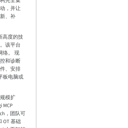
架构完全集
活动，并让
更新、补
至全新高度的技
作。该平台
网络。 现
监控和诊断
固件、安排
平板电脑或
大规模扩
 MCP
each，团队可
和 OT 基础