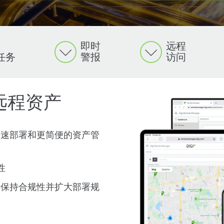
即时
远程
任务
警报
访问
远程资产
ote Reach：无需VPN的复杂操作，即可
是Digi Remote Manager 的一项内置Digi Remote 
e Manager 包括一个强大的功能--配置管理器，可在关键
e Manager 简化了网络管理。您可以根据需要安排任务，
各种事件和条件设置警报。其中包括温度传感器读数、油
e Manager 让您可以跟踪和管理网络边缘的设备，并为这
anager 与 Digi TrustFence® 集成，Digi TrustF
igi 路由器后方的设备。与传统远程访问工具（通常通过供
设备应用相同的配置，以实现快速部署。它还能让你在安
定条件下执行系统测试、ping 设备、发送文件下载或
快速部署和更简便的资产管
控警报。例如，如果设备计划在预定时间唤醒以执行特定
算策略有助于改善网络负载。通过Digi Remote Manag
igi TrustFence 使您能够在使用 Digi 设备的应
与目标设备之间建立安全的直接连接，从而实现更快、更可靠
理器还能监控已部署设备的非预期或未经授权的配置更改
指标、启动业务流程或发布报告。使用这一强大功能，可
Manager 控制面板或移动设备发送警报。
固件更新快速部署到选定组中的所有设备。
耗时的任务进行管理。
性
、保持合规性并扩大部署规
安全边缘访问解决方案
|
下载 Remote Reach 产品手