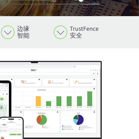
边缘
TrustFence
智能
安全
实现安全的远程访问
Manager ，它通过直接的点对点连接，支持用户通过浏览器
任务应用中发挥多种作用。您可以快速将任意数量的设
通过一次性或定期任务管理和更新一个或多个设备
箱液位监控以及其他传感器读数变化情况。您
些设备编程边缘计算功能。通过将部分数据处理转移
ence® 是一个先进的安全框架，支持企业部署联网设备网络的
应商的云基础设施转发会话）不同，Remote
装后更改单个或组的配置，并在组中管理这些
推送安全补丁和固件更新。设置任务以检查整
功能，您可以计划在设备未按计划唤醒时向
er ，您可以使用 Python 对所需的边缘功能
用或产品设计中快速添加设备安全、设备身份和数据隐私
且更安全的远程操作。
，并对其进行补救，从而为设备安全提供额外
对不需要人工干预的乏味任务或在整个网络中
册