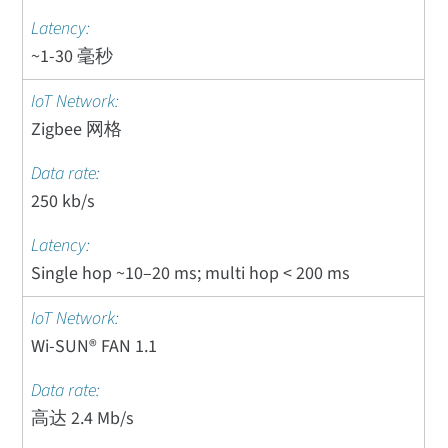
~1-30 毫秒
Zigbee 网格
250 kb/s
Single hop ~10–20 ms; multi hop < 200 ms
Wi-SUN® FAN 1.1
高达 2.4 Mb/s