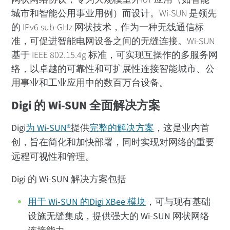
联盟
城市和智能公用事业用例）而设计。Wi-SUN 是领先
规程
的 IPv6 sub-GHz 网状技术，作为一种无线通信标
准，可促进智能电网设备之间的无缝连接。Wi-SUN
优势
基于 IEEE 802.15.4g 标准，可实现互操作的多服务网
常见应用
络，以卓越的可靠性和可扩展性连接智能城市、公
设备
用事业和工业应用中的数百万台设备。
网络拓扑结构
Digi 的 Wi-SUN 全面解决方案
规格
Digi Wi-SUN 解决方案
Digi
为 Wi-SUN®
提供
完整的解决方案
，这是业内首
常见问题
创，旨在简化和加快部署，同时实现对网络的重要
远程可视性和管理。
Digi 的 Wi-SUN 解决方案包括
用于 Wi-SUN 的Digi XBee 模块
，可与现有基础
设施无缝集成，提供强大的 Wi-SUN 网状网络