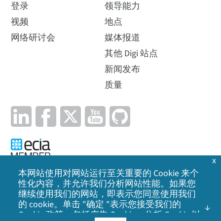
登录
领导能力
视频
地点
网络研讨会
媒体报道
其他 Digi 站点
新闻发布
质量
x
本网站使用对网站运行至关重要的 Cookie 来个
性化内容，并允许我们分析网站性能。如果您
隐私政策
|
Cookie 政策
|
法律声明
|
网站地图
继续使用我们的网站，即表示您同意使用我们
的 cookie。单击 "确定 "表示您接受我们的
©
2026
Digi International Inc. 保留所有权利。
Cookie 政策
，包括广告 Cookie、分析 Cookie 以