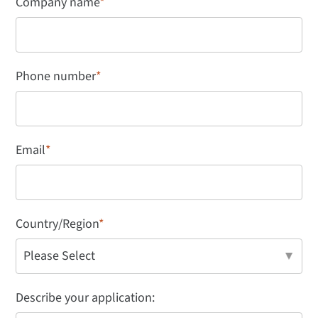
Company name
*
Phone number
*
Email
*
Country/Region
*
Describe your application: