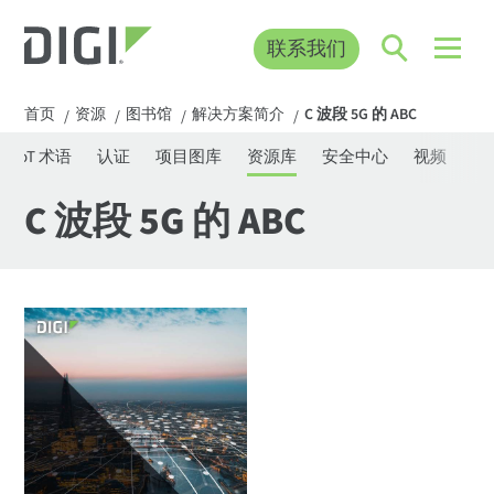
联系我们
首页
资源
图书馆
解决方案简介
C 波段 5G 的 ABC
/
/
/
/
IoT 术语
认证
项目图库
资源库
安全中心
视频
网
C 波段 5G 的 ABC