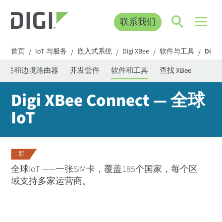
联系我们
首页
IoT 与服务
嵌入式系统
Digi XBee
软件与工具
Digi
/
/
/
/
/
网关和边境路由器
开发套件
软件和工具
查找 XBee
Digi XBee Connect — 全球
IoT
新
全球IoT ——一张SIM卡，覆盖185个国家，每个区
域支持多家运营商。