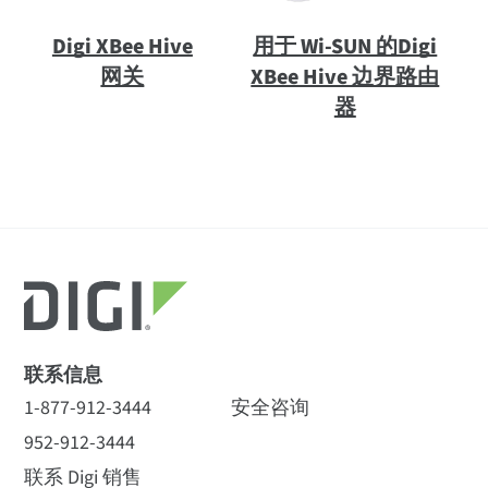
Digi XBee Hive
用于 Wi-SUN 的Digi
网关
XBee Hive 边界路由
器
全部
(5)
产品
(3)
数据表
(1
)
其他
(1)
全部
(11)
访问与使用
(10)
消息
(1)
全球覆盖范围
访问与使用
185个国家、600多个网络、8个计费区
联系信息
查找您所在国家的覆盖区域
1-877-912-3444
安全咨询
托管连接服务
Digi XBee Connect 数
952-912-3444
据手册
联系 Digi 销售
我们的团队可以帮助您管理
新