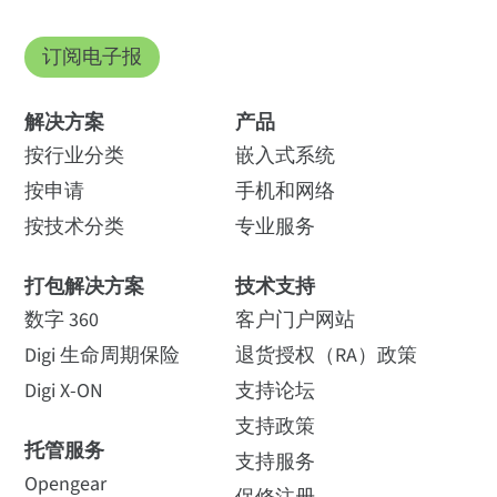
手机服务的方方面面，包括
选择一个国家/地区，查看其计费区域。
全球IoT ——一张SIM卡，覆盖
Digi XBee Connect — 接入费（按每张有效SIM卡计）
协议和最佳实践指导、选择
185个国家，每个区域支持多
运营商、安装和管理 SIM
订阅电子报
XBGC-GL-GD-AF
家运营商。
卡，甚至提供捆绑数据计
1
划。
如何购买
解决方案
产品
第1
区
按行业分类
嵌入式系统
我需要这个
查看数据表
欧
按申请
手机和网络
洲/
美国
按技术分类
专业服务
XBGC
-Z1-
GD-
打包解决方案
技术支持
USAG
新
E
数字 360
客户门户网站
Digi XBee 连接区 1 — 欧洲/美国
奥兰
Digi 生命周期保险
退货授权（RA）政策
用于 Wi-SUN 射频模块
用于 Wi-SUN 的Digi
XBGC-Z1-GD-使用说明
群岛
的Digi XBee
XBee Hive 边界路由器
Digi X-ON
支持论坛
如何购买
支持 Wi-SUN 技术的尖端无线
支持政策
高性能可编程XBee边界路由
解决方案，具有更强的续航
器简化部署流程，提供具有
托管服务
支持服务
能力、可靠性和能效，适用
弹性的Wi-SUN可扩展网状连
Opengear
于智能城市和工业IoT 网络
接