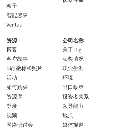
保修注册
粒子
查看产品
查看产品
智能感应
Ventus
新
Digi XBee 连接区 2 — 美洲 / 亚太地区
资源
公司名称
XBGC-Z2-GD-使用说明
博客
关于 Digi
客户故事
获奖情况
如何购买
阿根
Digi XBee Hive 网关
Digi 徽标和照片
职业生涯
廷
多功能可编程IoT ，配备Digi
活动
环境
XBee 模块、Digi XBee 及Digi
如何购买
出口政策
ConnectCore 您所有无线连
接需求
资源库
投资者关系
登录
领导能力
新
查看产品
视频
地点
Digi XBee 连接区 3 — 中东/亚洲
网络研讨会
媒体报道
XBGC-Z3-GD-使用说明