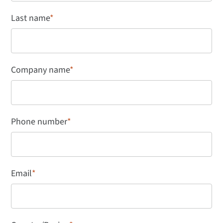
Last name
*
Company name
*
Phone number
*
Email
*