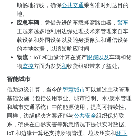
顺畅地行驶，确保
公共交通
乘客准时到达目的
地。
应急车辆
：凭借先进的车载蜂窝路由器，
警车
正越来越多地利用边缘处理技术来管理来自车
载设备和外围设备以及随身摄像头和通信设备
的本地数据，以缩短响应时间。
物流
：IoT 和边缘计算在资产
跟踪以及
车辆和货
物
监控
方面为发货
和
收货组织带来了益处。
智能城市
借助边缘计算，当今的
智慧城市
可以通过主动管理
基础设施（包括公用事业、城市照明、水/废水管理
和城市交通系统）中的能源使用，提高可持续性。
同样，边缘解决方案还能与
公共安全
组织保持联
系，确保在自然灾害等紧急情况下提供实时数据。
IoT 和边缘计算还支持废物管理、垃圾压实和
环卫