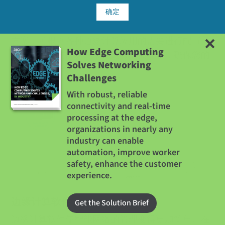
Cookie 政策
，包括广告 Cookie、分析 Cookie 以
及与社交媒体、广告和分析合作伙伴共享信
Digi 的边缘计算节点（包括前面列出的所有边缘硬
确定
息。
件设备）是灵活、可编程、易于部署和管理的解决
方案，可根据各种边缘计算应用的需要进行配置。
How Edge Computing
此外，我们的解决方案优先考虑安全性，确保您的
Solves Networking
环境受到保护。
Challenges
With robust, reliable
connectivity and real-time
processing at the edge,
organizations in nearly any
industry can enable
automation, improve worker
safety, enhance the customer
experience.
边缘计算软件
Get the Solution Brief
边缘计算软件使智能网络的管理变得更加简单。在