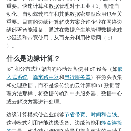
重要。快速计算和数据管理对于工业 4.0、制造自
边缘计算的优势
动化、自动驾驶汽车和其他数据密集型应用也至关
边缘计算解决方案
重要。目前的边缘计算解决方案允许企业在网络边
应用和用例
缘部署智能设备，通过在数据产生地管理数据来减
边缘计算技术
少延迟和带宽使用，从而充分利用物联网（IoT
）。
产品与服务
Digi 解决方案
什么是边缘计算？
联系我们
IoT 和分布式框架内的移动设备使用IoT 设备（如
嵌
入式系统
、
蜂窝路由器
和
串行服务器
）在源头收集
和处理数据，而不是像传统的云计算和IoT 数据管
理方法那样，将数据传输到中央服务器、数据中心
或云解决方案进行处理。
边缘计算模式使企业能够
节省带宽、时间和金钱
。
这种模式利用智能边缘设备、边缘智能和
蜂窝连接