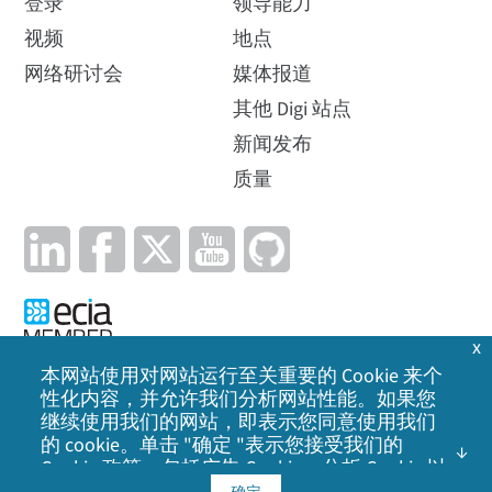
登录
领导能力
视频
地点
网络研讨会
媒体报道
其他 Digi 站点
新闻发布
质量
x
本网站使用对网站运行至关重要的 Cookie 来个
性化内容，并允许我们分析网站性能。如果您
隐私政策
|
Cookie 政策
|
法律声明
|
网站地图
继续使用我们的网站，即表示您同意使用我们
的 cookie。单击 "确定 "表示您接受我们的
©
2026
Digi International Inc. 保留所有权利。
Cookie 政策
，包括广告 Cookie、分析 Cookie 以
及与社交媒体、广告和分析合作伙伴共享信