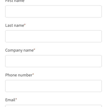
First name
*
Last name
*
Company name
*
Phone number
*
Email
*