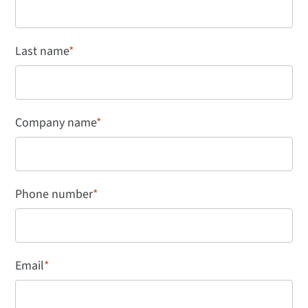
Last name
*
Company name
*
Phone number
*
Email
*