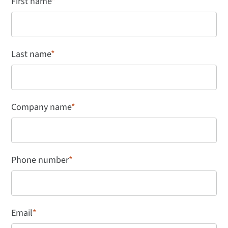
First name
*
Last name
*
Company name
*
Phone number
*
Email
*