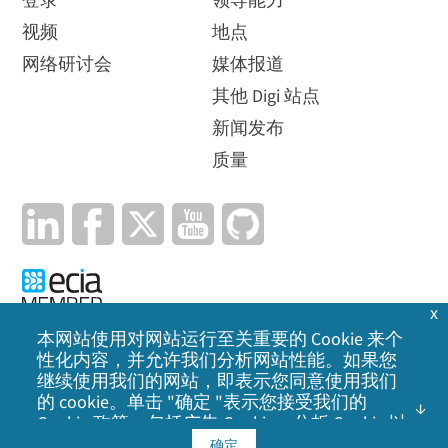
登录
领导能力
视频
地点
网络研讨会
媒体报道
其他 Digi 站点
新闻发布
质量
x
本网站使用对网站运行至关重要的 Cookie 来个
性化内容，并允许我们分析网站性能。如果您
隐私政策
|
Cookie 政策
|
法律声明
|
网站地图
继续使用我们的网站，即表示您同意使用我们
的 cookie。单击 "确定 "表示您接受我们的
©
2026
Cookie 政策
Digi International Inc. 保留所有权利。
，包括广告 Cookie、分析 Cookie 以
及与社交媒体、广告和分析合作伙伴共享信
确定