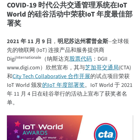
COVID-19 时代公共交通管理系统在IoT
World 的硅谷活动中荣获IoT 年度最佳部
署奖
2021 年 11 月 9 日
，
明尼苏达州霍普金斯
--全球领
先的物联网 (IoT) 连接产品和服务提供商
International
Digi
®（纳斯达克
股票代码
：DGII，
www.digi.com）欣然宣布，其与
芝加哥交通局
(CTA)
和
City Tech Collaborative 合作开展
的试点项目荣获
IoT World 颁发
的IoT 年度部署奖
。IoT World 于 2021
年 11 月 4 日在硅谷举行的活动上宣布了获奖者名
单。