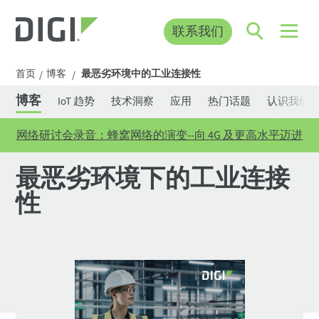
联系我们
首页
博客
最恶劣环境中的工业连接性
/
/
博客
IoT 趋势
技术洞察
应用
热门话题
认识我们
网络研讨会录音：蜂窝网络的演变--向 4G 及更高水平迈进
最恶劣环境下的工业连接
性