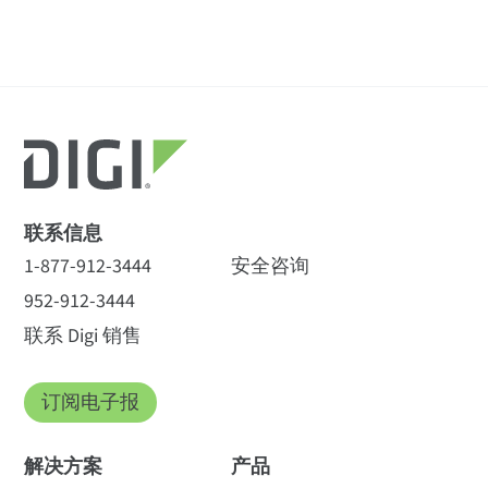
全部
(39)
数据表
(3
)
电子书
(1)
全部
(12)
Digi IX40 和 Digi 360
(1)
规格
应用
视频
(7)
网络研讨会
(3)
白皮书
(1)
可用配件
(2)
Digi eSIM
(1)
智能制造
解决方案简介
(1
)
博客文章
(16)
新闻稿
(4)
Digi 360 扩展和续期
(5)
Digi Remote Manager
(1)
石油和天然气
无线接口
联系信息
其他
(3)
增值服务
(2)
智能城市
1-877-912-3444
安全咨询
Digi IX40 和 Digi 360
公用设施
手机/WWAN**
952-912-3444
联系 Digi 销售
IX40-05: 5G NSA, 5G SA***, 4G LTE-ADVANCED
PRO CAT 19
订阅电子报
Digi International 与
IoT 边缘计算改变数字
Atsign 携手合作，利
时代业务的 10 种方式
新产品
5G NR 频段：
n1、n2、n3、n5、n7、n8、
解决方案
产品
用 Digi IX40 蜂窝路由
本文通过深入研究 10 个使用
Digi IX40 - 5G 配备 LTE-Advanced Pro Cat 19 4x4 和