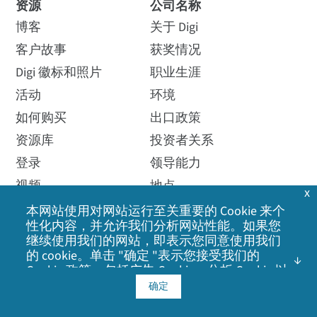
资源
公司名称
计算自由空间路径损耗。
B4、B5、B7、B8、B12、B13、B14、B17、
76002147
博客
关于 Digi
B18、B19、B20、B25、B26、B28、B29、
客户故事
获奖情况
查看指南
查看 5G 资源
如何购买
B30、B38、B39、B40、B41、B42、B43、
Digi 徽标和照片
职业生涯
B48、B66、B71；
活动
3G 频段：
B1、B2、B4、B5、B6、B8、B9、
环境
B19
如何购买
出口政策
资源库
投资者关系
连接器
登录
领导能力
DIN 导轨安装支架套件
Digi IX40 数据表
认识 Digi 加速 Linux
视频
地点
x
操作系统（DAL OS）
76002093
5G 边缘计算工业IoT 蜂窝路
(2) 或 (4) 50 Ω SMA；中心针脚：母头
网络研讨会
媒体报道
本网站使用对网站运行至关重要的 Cookie 来个
由器解决方案，专为工业 4.0
DAL OS 提供先进的设备功能
如何购买
性化内容，并允许我们分析网站性能。如果您
打造
其他 Digi 站点
继续使用我们的网站，即表示您同意使用我们
SIM 插槽
新闻发布
的 cookie。单击 "确定 "表示您接受我们的
查看数据表
了解更多
Cookie 政策
，包括广告 Cookie、分析 Cookie 以
质量
及与社交媒体、广告和分析合作伙伴共享信
确定
(2) Nano-SIM（4FF）支架
息。