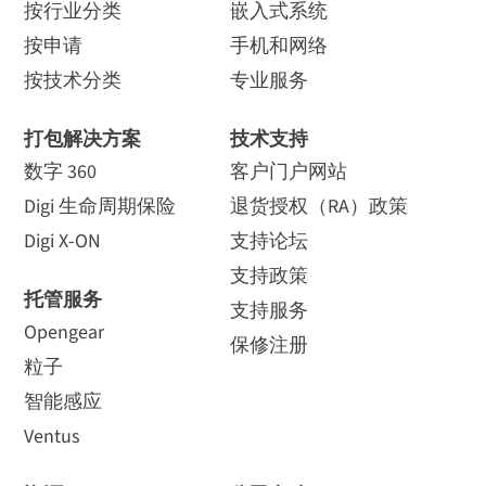
n12、n13、n14 FirstNet®、n18、n20、n25、
案例，探讨IoT 和边缘计算对
器上的 NoPorts 保障
按行业分类
嵌入式系统
3G 回退、四路以太网、R-232/422/485、GNSS、
企业的变革能力。了解如何...
n26、n28、n29、n30、n38、n40、n41、
工业 4.0 安全
按申请
手机和网络
FirstNet Capable™ 功能
n48、n66、n71、n75、n76、n77、n78、
支持对关键边缘基础设施进
按技术分类
专业服务
IX40-05
n79；
行稳健安全的远程访问
4G LTE-Advanced Pro 频段：
B1、B2、B3、
如何购买
打包解决方案
技术支持
B4、B5、B7、B8、B12、B13、B14
阅读新闻稿
阅读博客
数字 360
客户门户网站
FirstNet®、B17、B20、B25、B26、B28、
Digi 生命周期保险
退货授权（RA）政策
B29、B30、B32、B38、B40、B41、B42、
Digi X-ON
支持论坛
B43、B46、B48、B66、B71；
支持政策
3G 频段：
B1、B2、B3、B4、B5、B6、B8、
可用配件
托管服务
B19
支持服务
Opengear
保修注册
计算蜂窝部署中的自
5G 资源库
粒子
IX40-04：4G LTE-ADVANCED PRO CAT 12、3G
由空间路径损耗
浏览我们的思想领袖库和有
智能感应
HSPA+
关 5G 的技术内容。
自由空间路径损耗是指信号
Ventus
在发射天线和接收天线之间
Digi IX40 5G 工业入门套件 - 包括 30 W 电源和 4 根宽
无障碍传输时所经历的点对
4G LTE-Advanced Pro 频段：
B1、B2、B3、
带蜂窝天线
点总损耗。本文将介绍如何