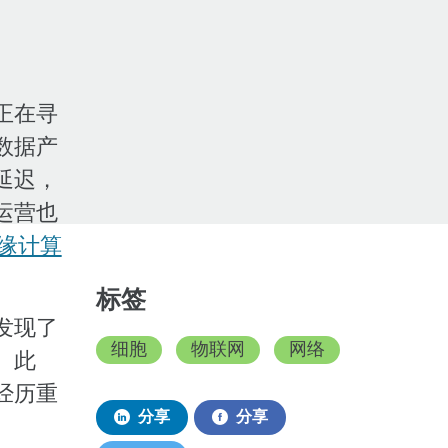
正在寻
数据产
延迟，
运营也
缘计算
标签
发现了
细胞
物联网
网络
。此
经历重
分享
分享