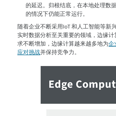
的延迟。归根结底，在本地处理数
的情况下仍能正常运行。
随着企业不断采用IoT 和人工智能等新
实时数据分析至关重要的领域，边缘计
求不断增加，边缘计算越来越多地为
企
应对挑战
并保持竞争力。