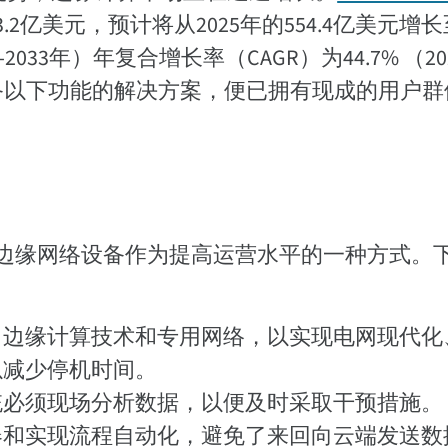
2亿美元，预计将从2025年的554.4亿美元增长至
2033年）年复合增长率（CAGR）为44.7% （2025
具备以下功能的解决方案，便已拥有现成的用户群
边缘网络设备作为提高运营水平的一种方式。
向边缘计算技术和专用网络，以实现电网现代化
以减少停机时间。
统必须现场分析数据，以便及时采取干预措施。
器和实现流程自动化，避免了来回向云端发送数