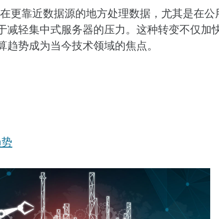
在更靠近数据源的地方处理数据，尤其是在公
于减轻集中式服务器的压力。这种转变不仅加
算趋势成为当今技术领域的焦点。
趋势