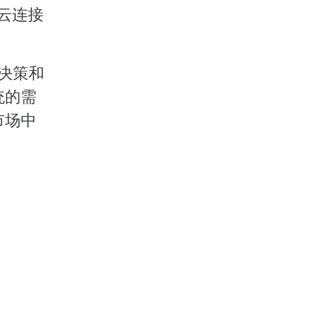
云连接
决策和
统的需
市场中