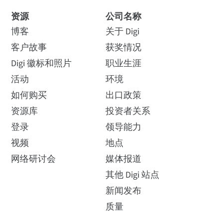
商用温度电源，带插头，适用于美国、英国、欧盟
处理设备
安全、可靠的 LTE 和远距离
资源
公司名称
和澳大利亚；0° 至 40°C (32° 至 104° F)
LTE-Advanced Cat 6 CBRS-only - 北美：B42、
射频连接，适用于灵活、高
通过由 Digi 工业蜂窝路由器
博客
关于 Digi
影响力的室内外显示屏
B43、B48（CBS）
和Digi Remote Manager 连接
76002117
客户故事
获奖情况
的传感器网络，Metro
Compactor 可最大限度地减
如何购买
Digi 徽标和照片
职业生涯
少对环境的影响。
SIM 插槽
活动
环境
如何购买
出口政策
阅读故事
我想要那个
(2) 迷你 SIM 卡（2FF）
资源库
投资者关系
登录
领导能力
ESIM 支持
(1) 手机天线（订购数量 2）
视频
地点
网络研讨会
媒体报道
76002103
Digi eSIM
可选 2FF 配件
(IX10-00G4
)
其他 Digi 站点
如何购买
迁移到 4G、5G 及其他
认识 Digi 加速 Linux
新闻发布
网络的五大考虑因素
操作系统（DAL OS）
SIM 安全
质量
为 2G 和 3G 日落做准备
DAL OS 提供先进的设备功能