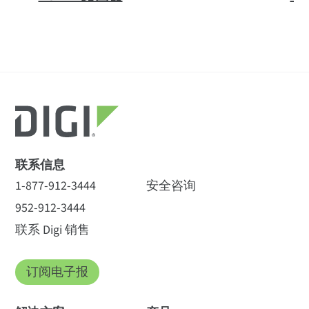
全部
(20)
数据表
(2)
视频
(4)
全部
(13)
Digi IX10 和 Digi 360
(1)
配件
(4)
规格
应用
网络研讨会
(2)
白皮书
(1)
解决方案简介
(3)
Digi eSIM
(1)
Digi Remote Manager
(1)
制造自动化
客户故事
(1)
博客文章
(1)
新闻稿
(3)
Digi 360 扩展和续期
(5)
增值服务
(1)
制造自动化 OnGo
细胞
联系信息
其他
(3)
Digi IX10 和 Digi 360
制造自动化 AGV
1-877-912-3444
安全咨询
制造自动化传统 Wi-Fi
认证**
952-912-3444
联系 Digi 销售
访问
产品认证
，了解最新的蜂窝
认证
和更新信
息
订阅电子报
Digi International 扩展
工业IoT ：坚固应用的
Digi IX10 - LTE Cat 4 全球网络
行业领先的专用蜂窝
连接性
全球 LTE，带 3G/2G 回退功能