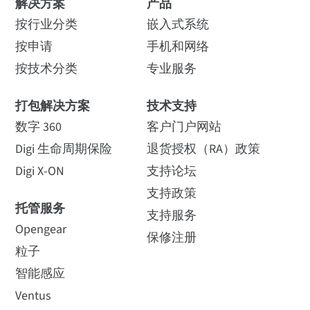
LTE CAT 4 GLOBAL (G4)
解决方案
产品
网络连接解决方案组
以太网
在充满挑战的环境中为应用
程序选择连接解决方案需要
合，为公用事业的传
按行业分类
嵌入式系统
RS-232/485
经过深思熟虑。在本文中，
输和配送提供支持
双卡双待
LTE Cat 4 Global：B1、B2、B3、B4、B5、
按申请
手机和网络
我们...
不包括附件
B7、B8、B12、B13、B18、B19、B20、B25、
Digi IX10蜂窝路由器支持
按技术分类
专业服务
CBRS或Anterix频段，可为智
B26、B28、B38、B39、B40、B41
IX10-00G4
能电网应用带来可扩展性和
3G:B1、B2、B4、B5、B6、B8、B19
打包解决方案
技术支持
可靠性...
如何购买
2G EDGE / GPRS：850 / 900 / 1800 / 1900 兆赫
数字 360
客户门户网站
阅读新闻稿
阅读博客
Digi 生命周期保险
退货授权（RA）政策
LTE CAT 4 地区 - 北美 (N4)
Digi X-ON
支持论坛
支持政策
托管服务
配件
LTE Cat 4 区域 - 北美：B2、B4、B5、B12、
支持服务
Opengear
B13、B14、B66、B71
保修注册
粒子
3G:B2、B4、B5
利用 iSMARTIoT 技
吸引游客并为其提供
智能感应
术，Metro 压实机服务
信息的无线数字标牌
Ventus
LTE-A CAT 6 光缆 - 北美 (C6)
公司监控和管理废物
解决方案