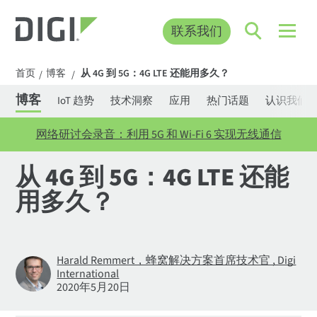
联系我们
首页
博客
从 4G 到 5G：4G LTE 还能用多久？
/
/
博客
IoT 趋势
技术洞察
应用
热门话题
认识我们
网络研讨会录音：利用 5G 和 Wi-Fi 6 实现无线通信
从 4G 到 5G：4G LTE 还能
用多久？
Harald Remmert，蜂窝解决方案首席技术官 , Digi
International
2020年5月20日