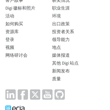
客户故事
获奖情况
决方案
利用我们灵活的功能，您可
Digi 徽标和照片
职业生涯
以将串行连接的效率提高到
Digi PortServer® TS 长期以来
操作系统
活动
环境
一个全新的水平。向 Digi
一直是自动化连接的可靠选
Connect EZ 迈进！
如何购买
出口政策
择，而 Digi Connect® EZ 系列
则以闪电般的速度和先进的
Microsoft Windows® 7、8、8.1、10 和 Windows
资源库
投资者关系
连接选项提高了标准。
Server® 2012、2016、2019；以及 Linux®。
登录
领导能力
注：TCP/UDP 套接字服务与操作系统无关。
视频
查看解决方案简介
地点
查看解决方案简介
网络研讨会
媒体报道
尺寸
其他 Digi 站点
（长 x 宽 x 深）
新闻发布
质量
13.34 厘米 x 8.46 厘米 x 2.42 厘米（5.25 英寸 x
Digi PortServer TS M
3.33 英寸 x 0.95 英寸）
MEI 数据表
重量