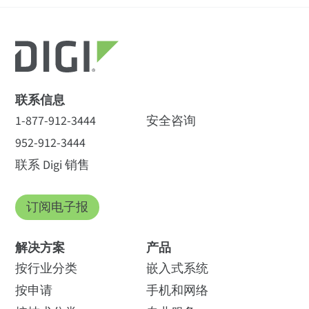
全部
(7)
数据表
(1
)
解决方案简介
(2
)
机型
规格
技术简介
(4)
特点
联系信息
1-877-912-3444
安全咨询
管理层
952-912-3444
NRND
端口服务器 TS 3 M MEI
通过 Digi 设备服务器
Digi 设备服务器和终端
联系 Digi 销售
HTTP/HTTPS、CLI、SNMP（读/写）、Digi Port
和终端服务器使用
服务器用以太网取代
70001899
Authority - 远程管理诊断和自动发现工具
DNP3.0 协议
调制解调器
订阅电子报
如何购买
协议
解决方案
产品
下载 PDF
下载 PDF
按行业分类
嵌入式系统
支持 UDP/TCP、PPP、用于分配 IP 地址的
按申请
手机和网络