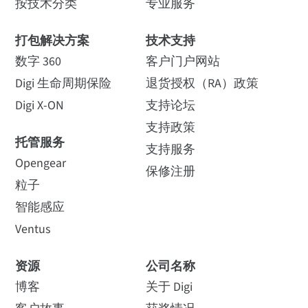
DHCP/RARP/ARP-Ping、扩展 Telnet RFC 2217、
按技术分类
专业服务
Telnet、反向 Telnet、Modbus 至 Modbus/TCP
协议转换
打包解决方案
技术支持
数字 360
客户门户网站
Digi RealPort
带加密功能的 Digi
RealPort
Digi 生命周期保险
软件
退货授权（RA）政策
Digi RealPort 是唯一一款允许
通过单个 TCP/IP 连接对多个
Digi X-ON
支持论坛
在传输过程中保护关键串行
端口进行多重连接的 COM 端
数据的安全
支持政策
口重定向器。
支持 Digi 的 Realport® COM 端口重定向器
托管服务
支持服务
Opengear
查看技术
查看技术
保修注册
安全
粒子
智能感应
SSHv2、静态路由、RIP 1
Ventus
状态 LED
资源
公司名称
更新您的 Digi
串行连接解决方案的
博客
关于 Digi
PortServer TS 连接解
现代化
链接，电源