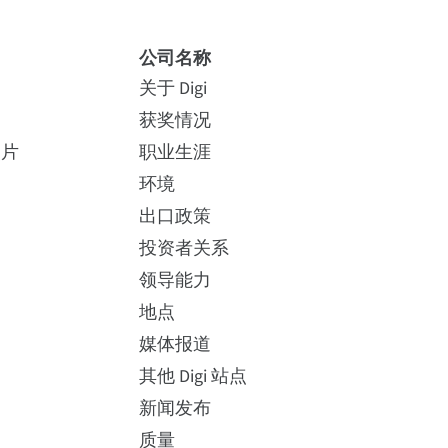
公司名称
(4)
端口服务器 TS 4
关于 Digi
获奖情况
照片
职业生涯
环境
70002041
如何购买
- 远程管理诊断和自动发现工具
出口政策
投资者关系
net RFC 2217、Telnet、反向 Telnet、支持
领导能力
地点
70002043
如何购买
媒体报道
利用 Digi Edgeport 简化物流技术
其他 Digi 站点
借助 Digi Edgeport® 等连接解决方案，物流
新闻发布
公司可以安全地将扫描仪和自动输送机连接
70002045
如何购买
质量
起来。