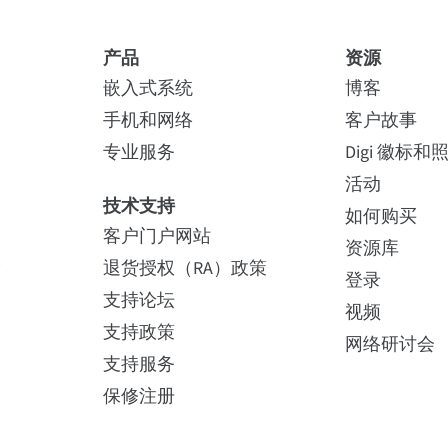
产品
资源
视频
(1
电缆
)
(8)
解决方案简介
特种电缆
(2)
(2)
技术简介
安装
(2)
(3)
电源
 TS 1
端口服务器 TS 2
嵌入式系统
博客
手机和网络
客户故事
专业服务
Digi 徽标和
活动
技术支持
TTPS、CLI、SNMP（读/写）、Digi Port Authority 
如何购买
客户门户网站
资源库
险
退货授权（RA）政策
P、用于分配 IP 地址的 DHCP/RARP/ARP-Ping、PPP、扩展 Tel
登录
支持论坛
 到 Modbus/TCP 协议转换、RADIUS、反向 SSH
视频
支持政策
网络研讨会
通过 Digi 设备服务器和终端服务器
支持服务
i 的 Realport® COM 端口重定向器
使用 DNP3.0 协议
保修注册
SL/TLS