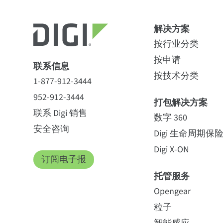
解决方案
全部
全部
(24)
(8)
产品
机型
(1
(3)
)
数据表
电缆适配器
(1
)
(5)
规格
端口服务器
按行业分类
按申请
机型
联系信息
特点
按技术分类
1-877-912-3444
NRND
952-912-3444
打包解决方案
管理层
HTTP/H
端口服务器 TS 1
联系 Digi 销售
数字 360
安全咨询
Digi 生命周期保
协议
UDP/TC
NRND
Digi X-ON
Modbus
订阅电子报
端口服务器 TS 2
交流电源 - 12 伏直流，100-240 伏交
托管服务
软件
支持 Dig
流，IEC320-C14 输入插头，锁紧
Opengear
筒，不包括交流电源线。兼容性：9-
NRND
粒子
30 V 适配器
安全
SSHv2, S
端口服务器 TS 4