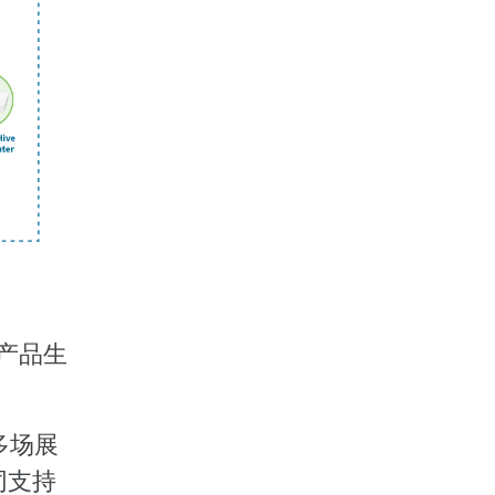
产品生
多场展
同支持