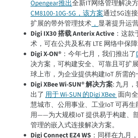
Opengear推出
全新IT网络管理解决
CM8100-10G-5G，该方案
通过5G连
扩展的带外管理技术
，
显著提升运
Digi IX30 搭载 Anterix Active
：这款
术，可在公共及私有 LTE 网络中保
Digi X-ON®
：今年七月，我们推出了
决方案，可构建安全、可靠且可扩
球上市，为企业提供构建IoT 所需
Digi XBee Wi-SUN® 解决方案
: 九月
出了
用于 Wi-SUN 的Digi XBee
面向全
慧城市、公用事业、工业IoT 可再
用——为大规模IoT 提供易于构建、
管理的嵌入式连接解决方案。
Digi Connect EZ4 WS
：同样在九月