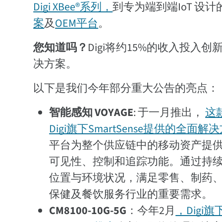
Digi XBee®系列，
到专为端到端IoT 设
案
及
OEM平台
。
您知道吗？
Digi将约15%的收入投
决方案。
以下是我们今年部分重大公告的亮点：
智能感知 VOYAGE
: 于一月推出，
这
Digi旗下SmartSense提供的全面解
平台为整个供应链中的移动资产提
可见性、控制和追踪功能。通过持
位置与环境状况，满足零售、制药
保健及餐饮服务行业的重要需求。
CM8100-10G-5G
：今年2月
，Digi