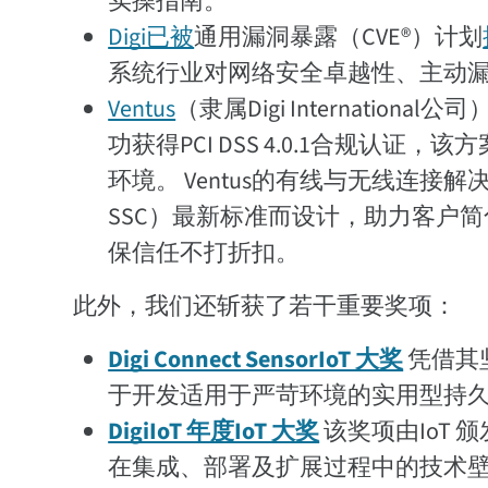
实操指南。
Digi已被
通用漏洞暴露（CVE®）计划
系统行业对网络安全卓越性、主动
Ventus
（隶属Digi Internati
功获得PCI DSS 4.0.1合规
环境。 Ventus的有线与无线连接
SSC）最新标准而设计，助力客户
保信任不打折扣。
此外，我们还斩获了若干重要奖项：
Digi Connect SensorIoT 大奖
凭借其
于开发适用于严苛环境的实用型持
DigiIoT 年度IoT 大奖
该奖项由IoT 
在集成、部署及扩展过程中的技术