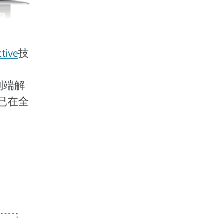
tive
技
到端解
件已在全