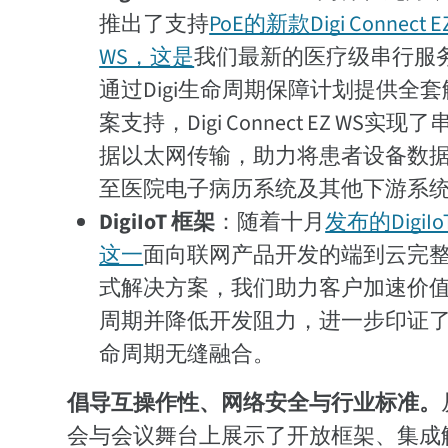
推出了支持
PoE的新款Digi Connect EZ
WS，这是
我们最新的医疗级串行服
通过Digi生命周期保障计划提供全
案支持，Digi Connect EZ WS实现
据以太网传输，助力将患者设备数
至医院电子病历系统及其他下游系
DigiIoT 框架
：随着十月
发布的DigiIo
这一
面向联网产品开发的端到云完
式解决方案，我们助力客户加速价
周期并降低开发阻力，进一步印证
命周期无缝融合。
倡导互操作性、网络安全与行业标准。
会与会议舞台上展示了开放框架、集成