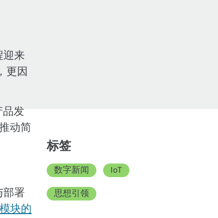
程迎来
，更因
产品发
续推动简
标签
数字新闻
IoT
与部署
思想引领
个模块的