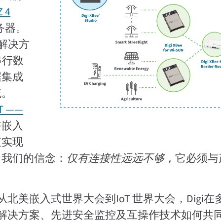
 4
务器。
套解决方
了串行数
据集成
统。
T ——
整嵌入
值实现
了我们的信念：
仅有连接性远远不够，
它必须与
从北美嵌入式世界大会到IoT 世界大会，Digi在
解决方案、先进安全监控及互操作技术如何共