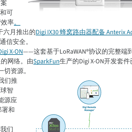
方案
接和可
营效率
。
于六月推出的
Digi IX30 蜂窝路由器配备 Anterix Ac
障通信安全。
Digi X-ON
——这套基于LoRaWAN®协议的完整端
展的网络。由
SparkFun
生产的Digi X-ON开发套
的一切资源。
，我们推
球智
生能源应
部署和
，我们