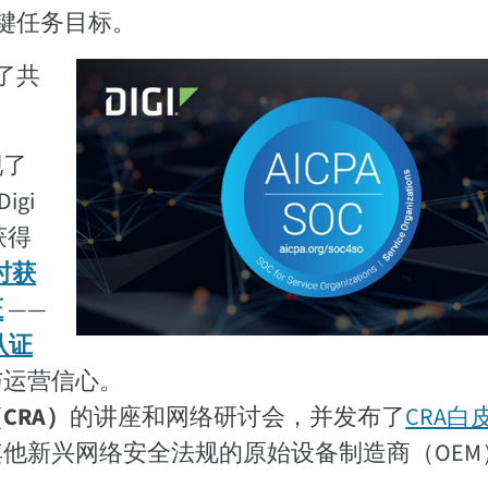
键任务目标。
了共
现了
gi
线获得
时获
证
——
规认证
与运营信心。
CRA）
的讲座和网络研讨会，并发布了
CRA白
他新兴网络安全法规的原始设备制造商（OEM