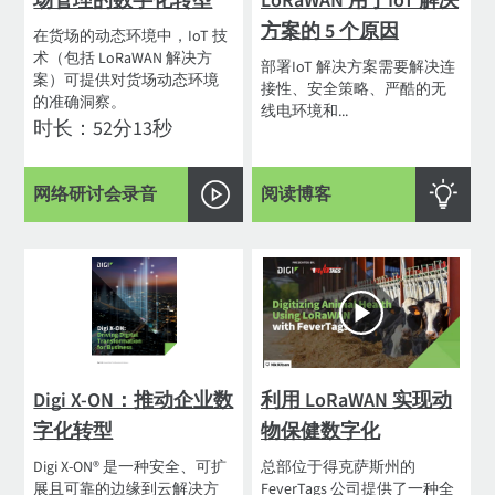
场管理的数字化转型
LoRaWAN 用于IoT 解决
方案的 5 个原因
在货场的动态环境中，IoT 技
术（包括 LoRaWAN 解决方
部署IoT 解决方案需要解决连
案）可提供对货场动态环境
接性、安全策略、严酷的无
的准确洞察。
线电环境和...
时长：52分13秒
网络研讨会录音
阅读博客
Digi X-ON：推动企业数
利用 LoRaWAN 实现动
字化转型
物保健数字化
Digi X-ON® 是一种安全、可扩
总部位于得克萨斯州的
展且可靠的边缘到云解决方
FeverTags 公司提供了一种全