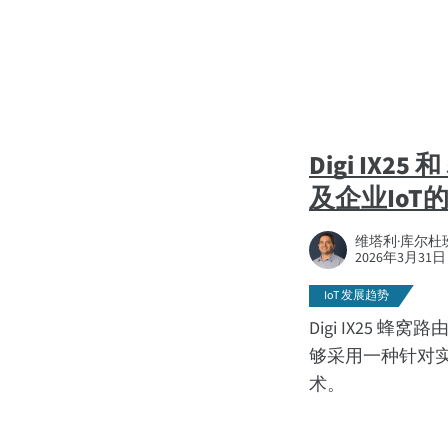
Digi IX25
及企业IoT的
维塔利·库尔杜班，D
2026年3月31日
IoT 发展趋势
Digi IX25 蜂
够采用一种针对实际
术。