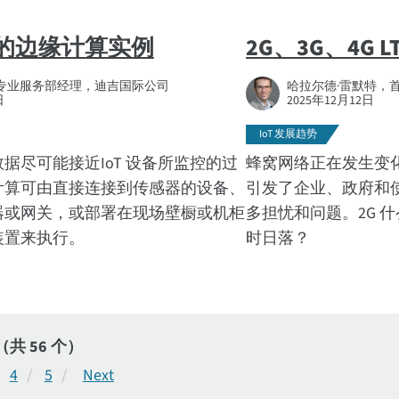
的边缘计算实例
2G、3G、4G 
，专业服务部经理，迪吉国际公司
哈拉尔德·雷默特，
日
2025年12月12日
IoT 发展趋势
据尽可能接近IoT 设备所监控的过
蜂窝网络正在发生变
计算可由直接连接到传感器的设备、
引发了企业、政府和
器或网关，或部署在现场壁橱或机柜
多担忧和问题。2G 
装置来执行。
时日落？
（共 56 个）
4
5