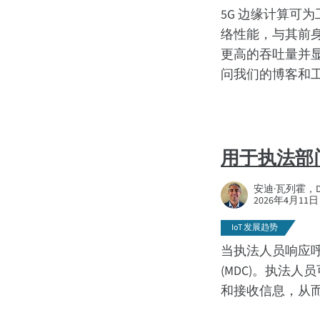
5G 边缘计算可为
络性能，与其前身 
更高的吞吐量并
问我们的博客和工业
用于执法部
安迪·瓦列霍，Dig
2026年4月11日
IoT 发展趋势
当执法人员响应
(MDC)。执法
和接收信息，从