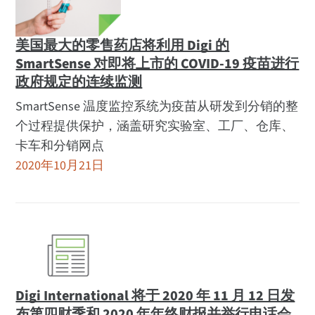
职业生涯
领导能力
美国最大的零售药店将利用 Digi 的
地点
SmartSense 对即将上市的 COVID-19 疫苗进行
媒体报道
政府规定的连续监测
合作伙伴
SmartSense 温度监控系统为疫苗从研发到分销的整
新闻发布
个过程提供保护，涵盖研究实验室、工厂、仓库、
卡车和分销网点
财务发布
2020年10月21日
Opengear 发布
订阅信息
相关
活动
徽标和照片
网络研讨会
Digi International 将于 2020 年 11 月 12 日发
布第四财季和 2020 年年终财报并举行电话会