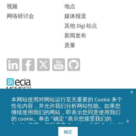
视频
地点
网络研讨会
媒体报道
其他 Digi 站点
新闻发布
质量
x
本网站使用对网站运行至关重要的 Cookie 来个
性化内容，并允许我们分析网站性能。如果您
隐私政策
|
Cookie 政策
|
法律声明
|
网站地图
继续使用我们的网站，即表示您同意使用我们
的 cookie。单击 "确定 "表示您接受我们的
©
2026
Digi International Inc. 保留所有权利。
Cookie 政策
，包括广告 Cookie、分析 Cookie 以
及与社交媒体、广告和分析合作伙伴共享信
确定