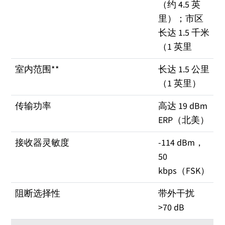
（约 4.5 英
里）；市区
长达 1.5 千米
（1 英里
室内范围**
长达 1.5 公里
（1 英里）
传输功率
高达 19 dBm
ERP（北美）
接收器灵敏度
-114 dBm，
50
kbps（FSK）
阻断选择性
带外干扰
>70 dB