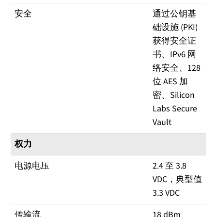
安全
通过公钥基
础设施 (PKI)
获得安全证
书、IPv6 网
络安全、128
位 AES 加
密、Silicon
Labs Secure
Vault
权力
电源电压
2.4 至 3.8
VDC，典型值
3.3 VDC
传输流
18 dBm