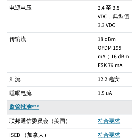
电源电压
2.4 至 3.8
VDC，典型值
3.3 VDC
传输流
18 dBm
OFDM 195
mA；16 dBm
FSK 79 mA
汇流
12.2 毫安
睡眠电流
1.5 uA
监管批准***
联邦通信委员会（美国）
符合要求
ISED （加拿大）
符合要求