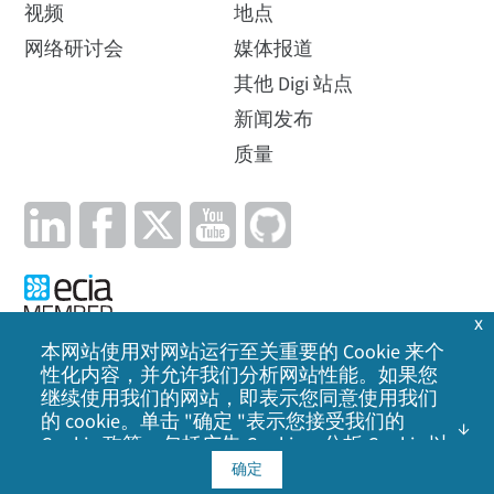
视频
地点
网络研讨会
媒体报道
其他 Digi 站点
新闻发布
质量
x
本网站使用对网站运行至关重要的 Cookie 来个
性化内容，并允许我们分析网站性能。如果您
隐私政策
|
Cookie 政策
|
法律声明
|
网站地图
继续使用我们的网站，即表示您同意使用我们
的 cookie。单击 "确定 "表示您接受我们的
©
2026
Digi International Inc. 保留所有权利。
Cookie 政策
，包括广告 Cookie、分析 Cookie 以
及与社交媒体、广告和分析合作伙伴共享信
确定
息。