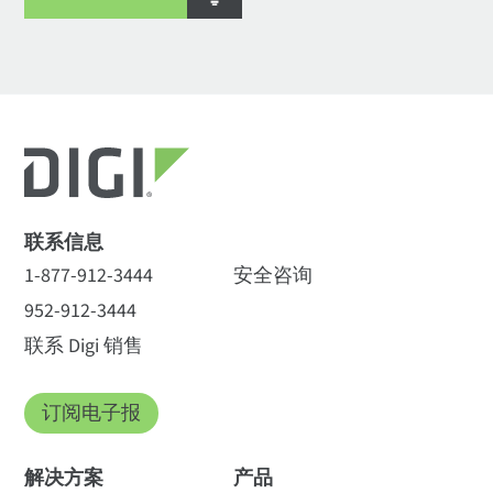
联系信息
1-877-912-3444
安全咨询
952-912-3444
联系 Digi 销售
订阅电子报
解决方案
产品