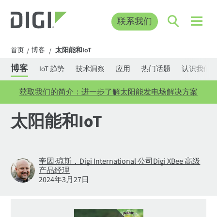
联系我们
首页
博客
太阳能和IoT
/
/
博客
IoT 趋势
技术洞察
应用
热门话题
认识我们
获取我们的简介：进一步了解太阳能发电场解决方案
太阳能和IoT
奎因·琼斯，Digi International 公司Digi XBee 高级
产品经理
2024年3月27日