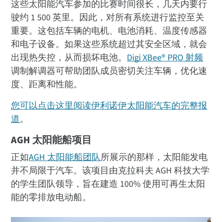
这些太阳能汽车参加的比赛时间很长，几天内要行
驶约 1 500 英里。因此，对所有系统进行监控至关
重要。这包括车辆的电机、电池消耗、温度传感器
和电子设备。如果这些系统超过其安全区域，就会
出现热失控，从而损坏电池。
Digi XBee® PRO 射频
调制解调器可帮助团队成员密切关注车辆，优化速
度、距离和性能。
您可以点击这里阅读伊利诺伊太阳能汽车的完整报
道
。
AGH 太阳能船项目
正如
AGH 太阳能船团队
所展示的那样，太阳能发电
并不局限于汽车。该项目由克拉科夫 AGH 科技大学
的学生团队领导，旨在建造 100% 使用可再生太阳
能的零排放电动船。