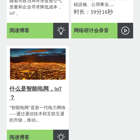
随着市政当局寻求改善空气
础设施、公用事业......
质量和企业寻求降低成本，
时长：59分16秒
IoT 。
阅读博客
网络研讨会录音
什么是智能电网，IoT
？
“智能电网”是新一代电力网络
——通过通信技术和互联互通
的升级，推动...
阅读博客