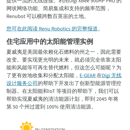
提供一流的无线连接。利用Digi XBee 900HP PRO 的
网状网络功能、简易集成和支持的频率范围，
Renubot 可以横跨数百英亩的土地。
您可在此阅读 Renu Robotics 的完整报道
。
住宅应用中的太阳能管理实例
夏威夷是美国最依赖化石燃料的州之一，因此需要
改变。要实现更光明的未来，就必须完全依靠太阳
能和风能等可再生替代燃料，但这怎么可能呢？为
了更有效地收集和分配太阳能，
E-GEAR
在
Digi 无线
设计服务公司
的帮助下开发出了创新型能源管理控
制器。在太阳能和IoT 等项目的帮助下，我们可以
帮助实现夏威夷的清洁能源计划，即到 2045 年将
第 50 个州过渡到 100% 使用清洁能源。