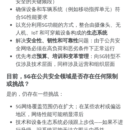
安全的关键频段）
确保设备和车辆系统（例如移动指挥单元）符
合5G性能要求
以充分利用5G功能的方式，整合由摄像头、无
人机、IoT 和可穿戴设备构成的
生态系统
解决
安全性、韧性和可靠性
问题：由于公共安
全网络必须在高负荷和恶劣条件下正常运行
优先考虑
预算、培训和变革管理
：向5G转型不
仅涉及技术层面，同样涉及运营和组织层面
目前，5G在公共安全领域是否存在任何限制
或挑战？
是的，仍存在一些挑战：
5G网络覆盖范围仍在扩大；在某些农村或偏远
地区，网络性能可能稍显滞后
技术和设备生态系统必须跟上步伐——如果不进