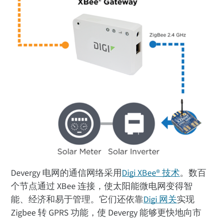
Devergy 电网的通信网络采用
Digi XBee® 技术
。数百
个节点通过 XBee 连接，使太阳能微电网变得智
能、经济和易于管理。它们还依靠
Digi 网关
实现
Zigbee 转 GPRS 功能，使 Devergy 能够更快地向市