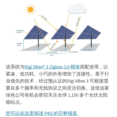
该系统与
Digi XBee® 3 Zigbee 3.0 模块
搭配使用，以
紧凑、低功耗、小巧的外形增加了连接性。基于行
业领先的技术，经过预认证的Digi XBee 3 可根据需
要在多个频率和无线协议之间灵活切换。这使这家
绿色公司有机会密切关注全球 1,150 多个光伏太阳
能站点。
您可以在这里阅读 P4Q 的完整报道
。