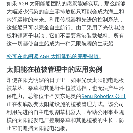
如果 AGH 太阳能船团队的愿景能够实现，那么能够
大幅减少污染的自主零排放船只可能会成为海上和
内河运输的未来。利用传感器和先进的控制系统，
这些船只可以完全自主航行。由于采用了光伏电池
板和锂离子电池，它们不需要靠港装载燃料。所有
这一切都使自主船成为一种无限航程的生态船。
您可在此阅读 AGH 太阳能船的完整报道
。
太阳能在植被管理中的应用实例
即使在阳光明媚的日子里，如果光伏太阳能电池板
被草丛、杂草和其他野生植被遮挡，也无法产生环
保电力。总部位于圣安东尼奥的
Renu Robotics 公司
正在彻底改变太阳能设施的植被管理方式。该公司
利用先进的自主电动割草机器人，帮助公用事业规
模的太阳能发电厂控制杂草和其他植被的生长，防
止它们遮挡太阳能电池板。