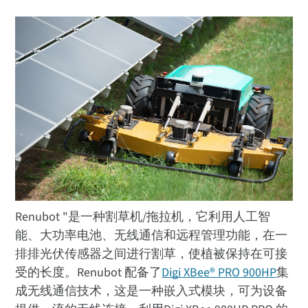
Renubot "是一种割草机/拖拉机，它利用人工智
能、大功率电池、无线通信和远程管理功能，在一
排排光伏传感器之间进行割草，使植被保持在可接
受的长度。Renubot 配备了
Digi XBee® PRO 900HP
集
成无线通信技术，这是一种嵌入式模块，可为设备