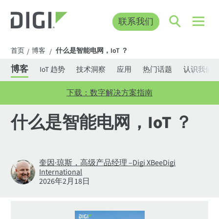
联系我们
首页
博客
什么是智能电网，IoT ？
/
/
博客
IoT 趋势
技术洞察
应用
热门话题
认识我们
下载：数字解决方案指南
什么是智能电网，IoT ？
奎因·琼斯，高级产品经理 –Digi XBeeDigi
International
2026年2月18日