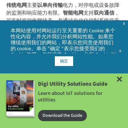
传统电网
主要
以单向传输
电力，对停电或设备故障
的监测和响应能力有限。
智能电网
支持
双向通信
，
可实时监控电网状态，并通过自动化控制系统提升
x
停电响应能力、系统效率及分布式能源的整合水
本网站使用对网站运行至关重要的 Cookie 来个
平。
性化内容，并允许我们分析网站性能。如果您
继续使用我们的网站，即表示您同意使用我们
智能电表是如何工作的？
的 cookie。单击 "确定 "表示您接受我们的
Cookie 政策
，包括广告 Cookie、分析 Cookie 以
智能电表
通过数字方式测量用电量，并通过通信网
及与社交媒体、广告和分析合作伙伴共享信
确定
络（如
蜂窝网络、射频网格或Wi-SUN
）将用电数据
息。
发送至电力公司。与模拟电表不同，智能电表支持
远程抄表
、自动检测断电、实现
分时电价计费
，并
Digi Utility Solutions Guide
能帮助电力公司更高效地管理用电需求。
Learn about IoT solutions for
utilities
什么是高级计量基础设施（AMI）？
先进计量基础设施（AMI）
是连接
智能电表与
公用
Download the Guide
事业运营的系统。AMI通常包含计量硬件、通信网
络以及用于收集和分析计量数据的软件平台。该系