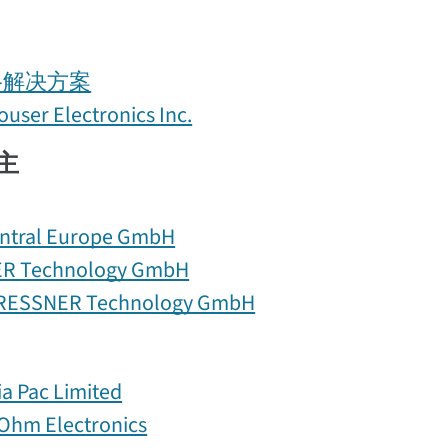
络解决方案
user Electronics Inc.
主
ntral Europe GmbH
R Technology GmbH
RESSNER Technology GmbH
a Pac Limited
 Ohm Electronics