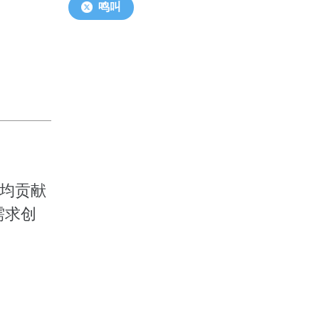
鸣叫
均贡献
需求创