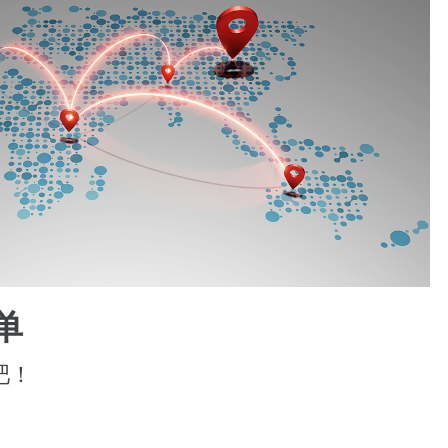
单
者吧！