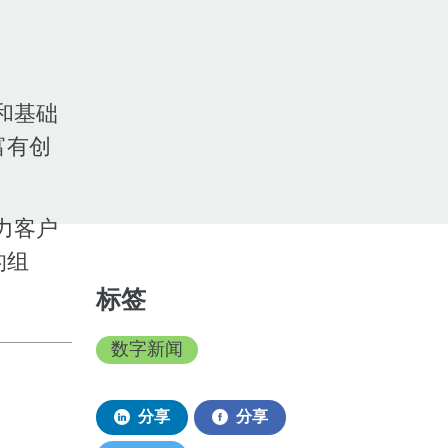
和基础
富有创
力客户
的组
标签
数字新闻
分享
分享