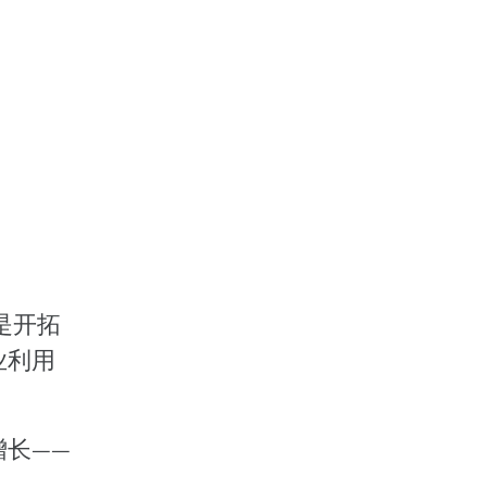
是开拓
业利用
长——