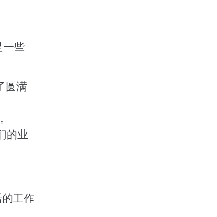
是一些
了圆满
标。
们的业
活的工作