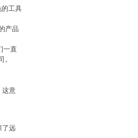
色的工具
的产品
们一直
司。
，这意
保了远