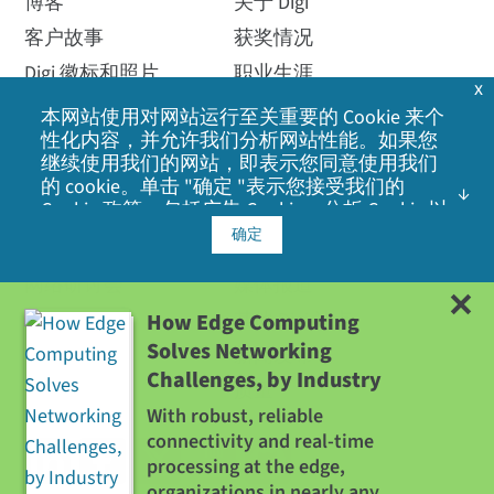
博客
关于 Digi
客户故事
获奖情况
Digi 徽标和照片
职业生涯
x
活动
环境
本网站使用对网站运行至关重要的 Cookie 来个
性化内容，并允许我们分析网站性能。如果您
如何购买
出口政策
继续使用我们的网站，即表示您同意使用我们
资源库
投资者关系
的 cookie。单击 "确定 "表示您接受我们的
Cookie 政策
，包括广告 Cookie、分析 Cookie 以
登录
领导能力
及与社交媒体、广告和分析合作伙伴共享信
确定
视频
地点
息。
网络研讨会
媒体报道
其他 Digi 站点
How Edge Computing
Solves Networking
新闻发布
Challenges, by Industry
质量
With robust, reliable
connectivity and real-time
processing at the edge,
organizations in nearly any