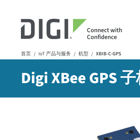
Connect with
Confidence
首页
IoT 产品与服务
机型
XBIB-C-GPS
/
/
/
Digi XBee GPS 