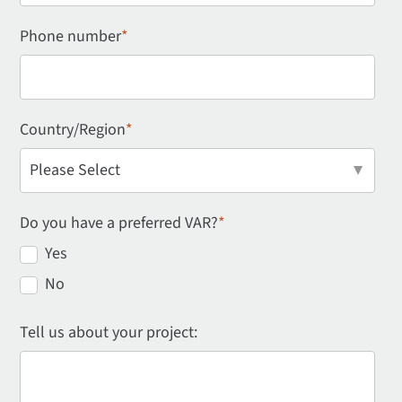
Phone number
*
Country/Region
*
Do you have a preferred VAR?
*
Yes
No
Tell us about your project: