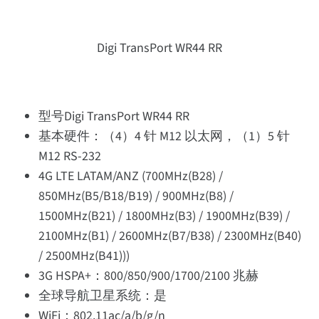
Digi TransPort WR44 RR
型号Digi TransPort WR44 RR
基本硬件：（4）4 针 M12 以太网，（1）5 针
M12 RS-232
4G LTE LATAM/ANZ (700MHz(B28) /
850MHz(B5/B18/B19) / 900MHz(B8) /
1500MHz(B21) / 1800MHz(B3) / 1900MHz(B39) /
2100MHz(B1) / 2600MHz(B7/B38) / 2300MHz(B40)
/ 2500MHz(B41)))
3G HSPA+：800/850/900/1700/2100 兆赫
全球导航卫星系统：是
WiFi：802.11ac/a/b/g/n