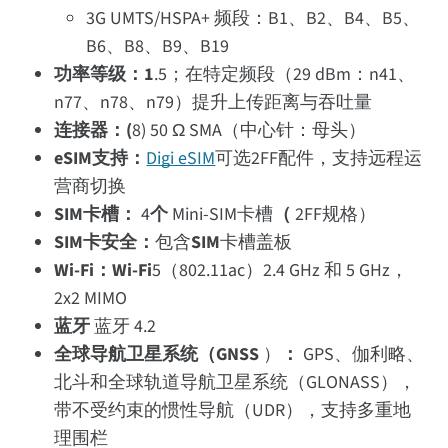
3G UMTS/HSPA+ 频段：B1、B2、B4、B5、
B6、B8、B9、B19
功率等级：1
.5；在特定频段（29 dBm：n41、
n77、n78、n79）提升上传距离与吞吐量
连接器：(
8) 50 Ω SMA（中心针：母头）
eSIM支持：
Digi eSIM
可选2FF配件，支持远程运
营商切换
SIM卡槽：
4
个
Mini-SIM卡槽
（
2FF规格）
SIM卡安全：
包含
SIM
卡槽盖板
Wi-Fi：Wi-Fi
5（802.11ac）2.4 GHz 和 5 GHz，
2x2 MIMO
蓝牙
蓝牙 4.2
全球导航卫星系统（GNSS
）
：
GPS、伽利略、
北斗和全球轨道导航卫星系统（GLONASS），
带不受约束的惯性导航（UDR），支持多重地
理围栏