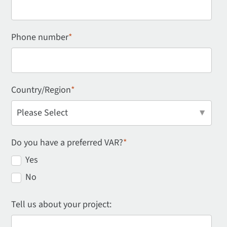
Phone number
*
Country/Region
*
Do you have a preferred VAR?
*
Yes
No
Tell us about your project: