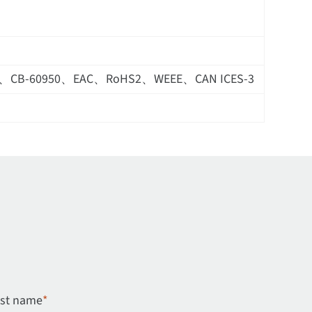
6、CB-60950、EAC、RoHS2、WEEE、CAN ICES-3
st name
*