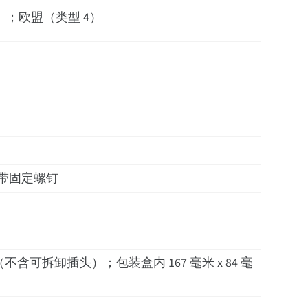
）；欧盟（类型 4）
插头，带固定螺钉
英寸）（不含可拆卸插头）；包装盒内 167 毫米 x 84 毫