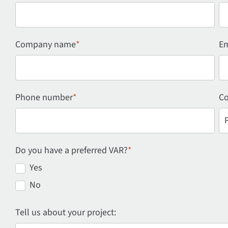
Company name
*
Em
Phone number
*
Co
Do you have a preferred VAR?
*
Yes
No
Tell us about your project: