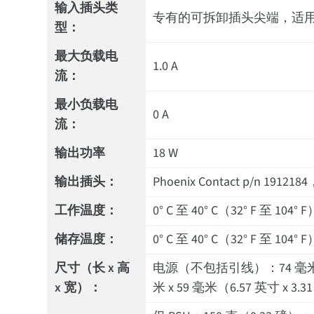
输入插头类
专有的可拆卸插头尖端，适用于
型：
最大负载电
1.0 A
流：
最小负载电
0 A
流：
输出功率
18 W
输出插头：
Phoenix Contact p/n
工作温度：
0° C 至 40° C（32° F 至 104° F
储存温度：
0° C 至 40° C（32° F 至 104° F
尺寸（长 x 高
电源（不包括引线）：74 毫米 x 4
x 宽）：
米 x 59 毫米（6.57 英寸 x 3