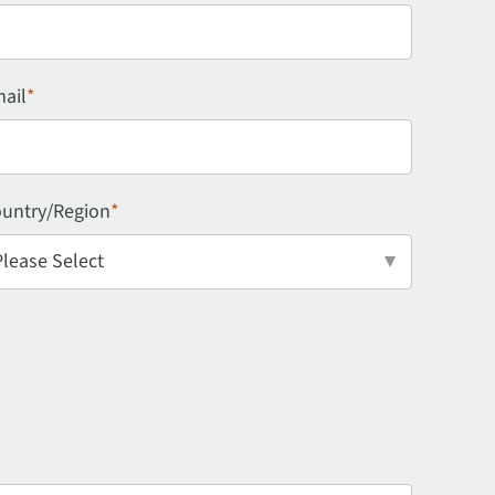
ail
*
untry/Region
*