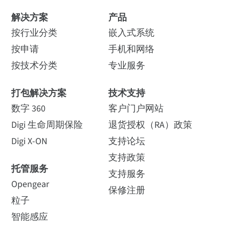
CAS Tecnologia 是全球领先的
能源行业解决方案供应商，
解决方案
产品
XKB2-Z7T-WZM
为巴西、拉丁美洲和加勒比
Silicon Labs EM357 SoC
按行业分类
地区的 200 多家客户提供服
嵌入式系统
如何购买
务。
按申请
手机和网络
按技术分类
专业服务
阅读故事
查看技术
Silicon Labs EM3587 Soc
打包解决方案
技术支持
S2C 模块
数字 360
客户门户网站
数据速率
Digi 生命周期保险
退货授权（RA）政策
Digi X-ON
支持论坛
射频 250 Kbps，串行高达 1 Mbps
支持政策
XCTU 简介
Devergy 拓展非洲太阳
托管服务
支持服务
能发电的可能性
室内/城市范围*
时长：3分13秒
Opengear
XBee Zigbee 通孔（PCB 天线）
保修注册
Devergy 是一家社会企业，致
粒子
力于为美国的低收入人群提
XB24CZ7PIT-004
供负担得起的可靠能源。
智能感应
长达 200 英尺（60 米）
如何购买