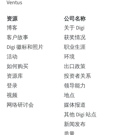
Ventus
观看视频
阅读故事
资源
公司名称
长达 300 英尺（90 米）
博客
关于 Digi
客户故事
获奖情况
Digi 徽标和照片
职业生涯
XBee Zigbee TH（有线天线）
长达 200 英尺（60 米）
活动
环境
Digi XBee Zigbee 数据
为您的应用选择正确
XB24CZ7WIT-004
如何购买
出口政策
表
的网状网络技术
如何购买
室外/无线电视距范围*
资源库
投资者关系
嵌入式 Zigbee 模块为原始设
Digi首席创新官Rob Faludi解
备制造商提供了将网状技术
释了网状网络协议的优缺
登录
领导能力
集成到其应用中的简单方法
点，特别是针对...
视频
地点
时长：5分14秒
高达 4000 英尺（1200 米）
网络研讨会
媒体报道
其他 Digi 站点
查看数据表
观看视频
XBee Zigbee TH（U.FL 天线）
新闻发布
最长 2 英里（3200 米）
质量
XB24CZ7UIT-004