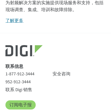
为射频解决方案的实施提供现场服务和支持，包括
现场调查、集成、培训和故障排除。
了解更多
全部
(22)
数据表
(2
)
视频
(5)
全部
(28)
S2C 套件
(1)
S2C 模块
(14)
白皮书
(1)
技术简介
(2)
客户案例
(12)
发展委员会
(3)
Digi XBee 多功能编程器
(2)
天线
(4)
服务与支持
(4)
性能
联系信息
S2C 套件
1-877-912-3444
安全咨询
收发器芯片组
952-912-3444
40,000Digi XBee 互联
Digi XBee 家庭功能对
联系 Digi 销售
电表为 CAS 客户节约
比图
Silicon Labs EM357 SoC
能源
订阅电子报
Digi XBee Zigbee 网状套件