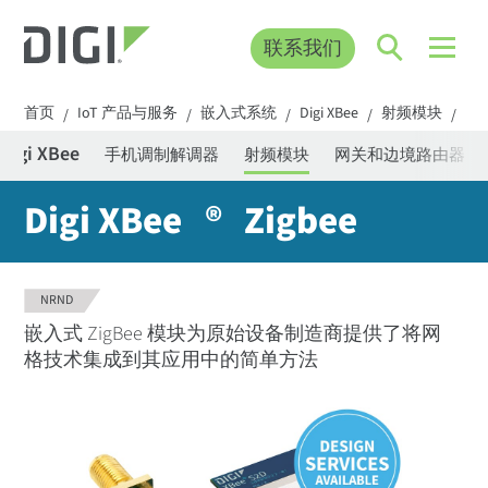
联系我们
首页
IoT 产品与服务
嵌入式系统
Digi XBee
射频模块
2.
/
/
/
/
/
Digi XBee
手机调制解调器
射频模块
网关和边境路由器
Digi XBee
®
Zigbee
NRND
嵌入式 ZigBee 模块为原始设备制造商提供了将网
格技术集成到其应用中的简单方法