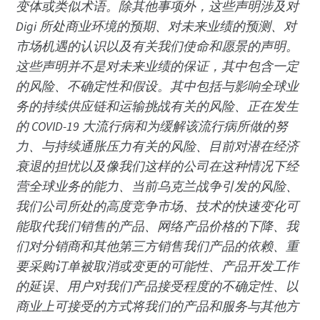
变体或类似术语。除其他事项外，这些声明涉及对
Digi 所处商业环境的预期、对未来业绩的预测、对
市场机遇的认识以及有关我们使命和愿景的声明。
这些声明并不是对未来业绩的保证，其中包含一定
的风险、不确定性和假设。其中包括与影响全球业
务的持续供应链和运输挑战有关的风险、正在发生
的 COVID-19 大流行病和为缓解该流行病所做的努
力、与持续通胀压力有关的风险、目前对潜在经济
衰退的担忧以及像我们这样的公司在这种情况下经
营全球业务的能力、当前乌克兰战争引发的风险、
我们公司所处的高度竞争市场、技术的快速变化可
能取代我们销售的产品、网络产品价格的下降、我
们对分销商和其他第三方销售我们产品的依赖、重
要采购订单被取消或变更的可能性、产品开发工作
的延误、用户对我们产品接受程度的不确定性、以
商业上可接受的方式将我们的产品和服务与其他方