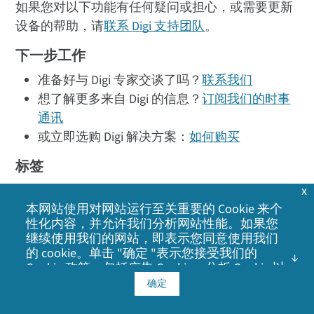
如果您对以下功能有任何疑问或担心，或需要更新
设备的帮助，请
联系 Digi 支持团队
。
下一步工作
准备好与 Digi 专家交谈了吗？
联系我们
想了解更多来自 Digi 的信息？
订阅我们的时事
通讯
或立即选购 Digi 解决方案：
如何购买
标签
x
Digi Remote Manager
IoT
网络
本网站使用对网站运行至关重要的 Cookie 来个
性化内容，并允许我们分析网站性能。如果您
继续使用我们的网站，即表示您同意使用我们
分享
分享
鸣叫
的 cookie。单击 "确定 "表示您接受我们的
Cookie 政策
，包括广告 Cookie、分析 Cookie 以
及与社交媒体、广告和分析合作伙伴共享信
确定
息。