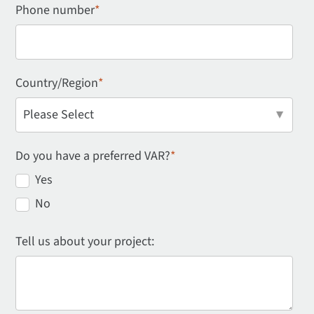
Phone number
*
Country/Region
*
Do you have a preferred VAR?
*
Yes
No
Tell us about your project: