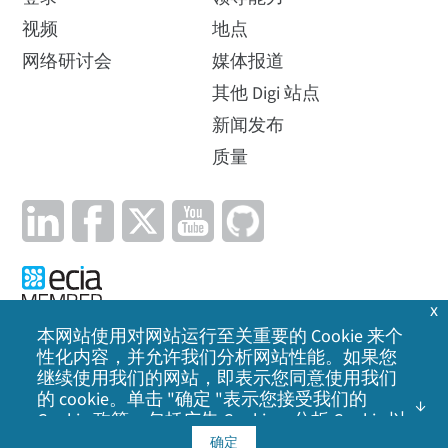
视频
地点
网络研讨会
媒体报道
其他 Digi 站点
新闻发布
质量
x
本网站使用对网站运行至关重要的 Cookie 来个
性化内容，并允许我们分析网站性能。如果您
隐私政策
|
Cookie 政策
|
法律声明
|
网站地图
继续使用我们的网站，即表示您同意使用我们
的 cookie。单击 "确定 "表示您接受我们的
©
2026
Digi International Inc. 保留所有权利。
Cookie 政策
，包括广告 Cookie、分析 Cookie 以
及与社交媒体、广告和分析合作伙伴共享信
确定